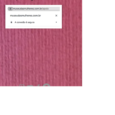
assinaturas"
Convites para eventos e
Ler nossa Política de
exposições, conforme
Cancelamento de
programação
Assinaturas
Ingressos para shows,
conforme programação
mensal
1 curso pago de parceiros
ou do museu (gratuito)
Descontos de 20% em
produtos veganos
Pagamento único do
plano mensal de R$ 30,00
Cancelamento do plano:
뉴스 게시판 구독
página login em "Minhas
assinaturas"