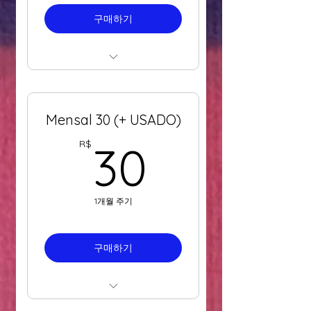
구매하기
Seu plano mensal pode
ser cancelado a qualquer
momento
Mensal 30 (+ USADO)
Cancelamento do plano
30R$
R$
30
no login em "Minhas
assinaturas"
Ler nossa Política de
1개월 주기
Cancelamento de
Assinaturas
구매하기
Você pode adquirir o