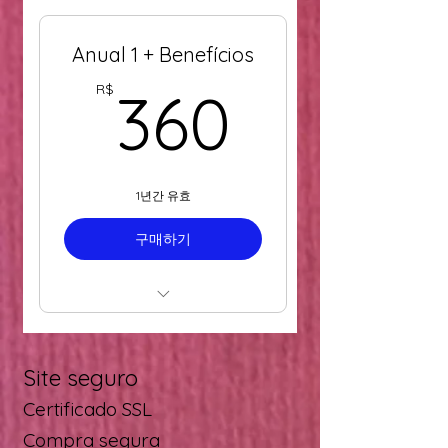
plano anual 1 com
pagamento único
Anual 1 + Benefícios
Sorteio de ingressos para
360R$
R$
360
eventos e shows,
conforme agenda
Descontos progressivos
em loja, produto e evento
1년간 유효
parceiros
구매하기
Descontos de 20% em
lojas de produtos
veganos
Você pode adquirir este
Seu plano mensal pode
plano quantas vezes
ser cancelado a qualquer
desejar
momento
Site seguro
Descontos progressivos
Certificado SSL
Cancelamento do plano
em loja, produto e evento
no login em "Minhas
Compra segura
parceiros