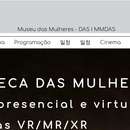
Museu das Mulheres - DAS I MMDAS
na
Programação
일정
일정
Cinema
ECA DAS MULHE
presencial e virtu
as VR/MR/XR