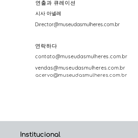
연출과 큐레이션
시사 아넬레
Director@museudasmulheres.com.br
연락하다
contato@museudasmulheres.com.br
vendas@museudasmulheres.com.br
acervo@museudasmulheres.com.br
Institucional