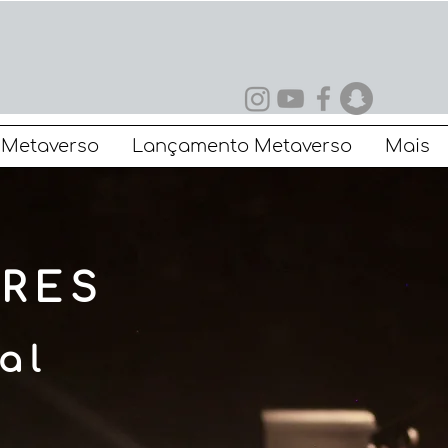
Metaverso
Lançamento Metaverso
Mais
RES
al