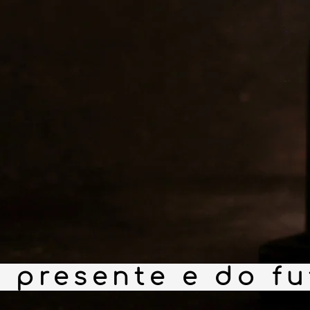
s
 presente e do fu