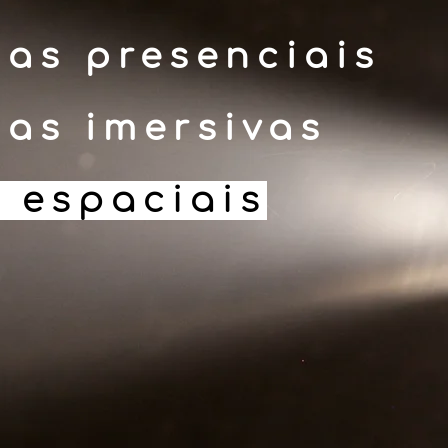
ias presenciais
ias imersivas
 espaciais