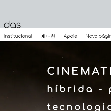
Institucional
에 대한
Apoie
Nova pági
CINEMAT
híbrida - 
tecnologi