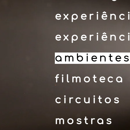
experiênc
experiênc
ambientes
filmoteca
circuitos
mostras