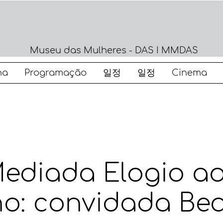
Museu das Mulheres - DAS I MMDAS
na
Programação
일정
일정
Cinema
Mediada Elogio a
o: convidada Bea