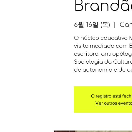
Brandã
6월 16일 (목)
  |  
Can
O núcleo educativo 
visita mediada com 
escritora, antropólo
Sociologia da Cultur
de autonomia e de au
O registro está fec
Ver outros event