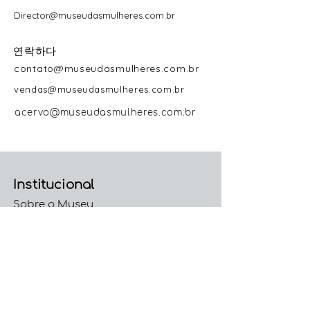
Director@museudasmulheres.com.br
연락하다
contato@museudasmulheres.com.br
vendas@museudasmulheres.com.br
acervo@museudasmulheres.com.br
Institucional
Sobre o Museu
Direção e Curadoria Geral
Colaboradoras
Trabalhe Conosco
Código de Conduta e
Ética