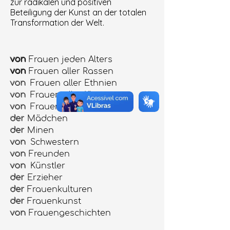
zur radikalen und positiven
Beteiligung der Kunst an der totalen
Transformation der Welt.
von
Frauen jeden Alters
von
Frauen aller Rassen
von
Frauen aller Ethnien
von
Frauen aller Klassen
von
Frauen aller Wahlen
der
Mädchen
der
Minen
von
Schwestern
von
Freunden
von
Künstler
der
Erzieher
der
Frauenkulturen
der
Frauenkunst
von
Frauengeschichten