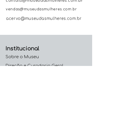
contato@museudasmulheres.com.br
vendas@museudasmulheres.com.br
acervo@museudasmulheres.com.br
Institucional
Sobre o Museu
Direção e Curadoria Geral
Colaboradoras
Trabalhe Conosco
Código de Conduta e
Ética
Políticas
Políticas do Acervo
Política de Privacidade