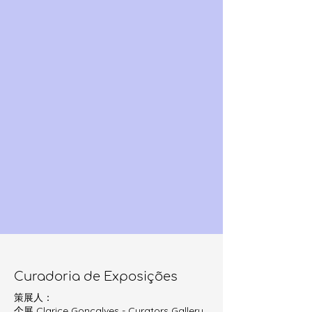
Curadoria de Exposições
策展人：
个展 Clarice Gonçalves - Curators Gallery