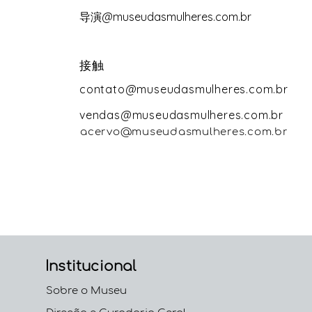
导演@museudasmulheres.com.br
接触
contato@museudasmulheres.com.br
vendas@museudasmulheres.com.br
acervo@museudasmulheres.com.br
Institucional
Sobre o Museu