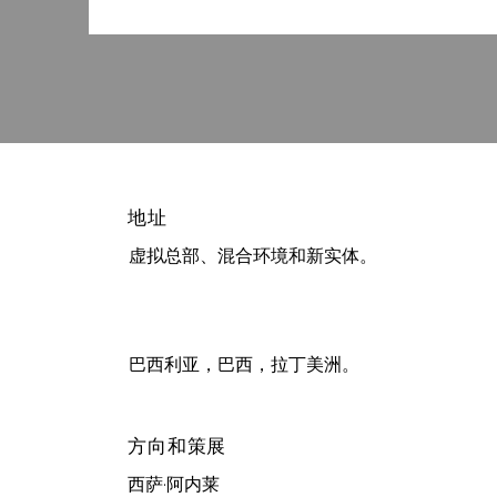
地址
虚拟总部、混合环境和新实体。
巴西利亚，巴西，拉丁美洲。
方向和策展
西萨·阿内莱