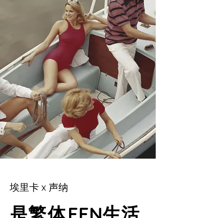
埃里卡 x 声纳
是
繁体
EEN生活