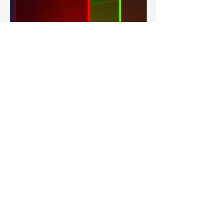
Schweres Licht, Allen Walter
Beschreiben Sie hier Ihr Bild. Verwenden
Sie einprägsamen Text, um den Leuten die
Geschichte hinter dem Foto zu erzählen.
Gehen Sie zu „Medien verwalten“, um Ihre
Inhalte hinzuzufügen.