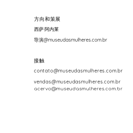
方向和策展
西萨·阿内莱
导演@museudasmulheres.com.br
接触
contato@museudasmulheres.com.br
vendas@museudasmulheres.com.br
acervo@museudasmulheres.com.br