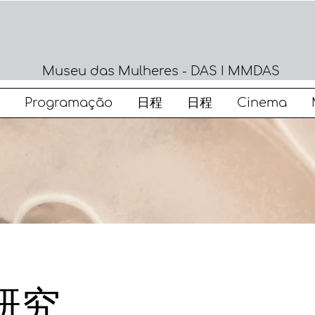
Museu das Mulheres - DAS I MMDAS
Programação
日程
日程
Cinema
研究