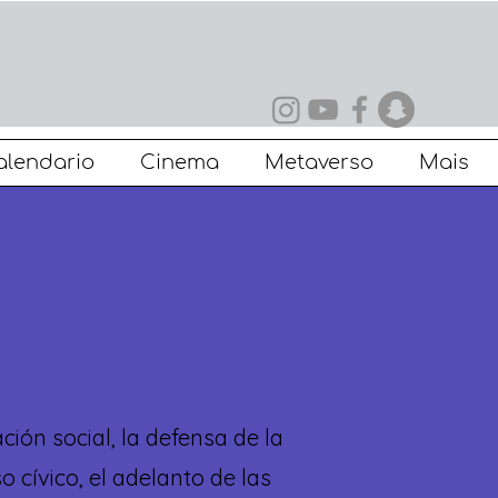
alendario
Cinema
Metaverso
Mais
ión social, la defensa de la
 cívico, el adelanto de las