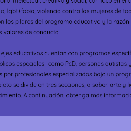
ollo intelectual, creativo y social, con foco en e
o, lgbt+fobia, violencia contra las mujeres de to
on los pilares del programa educativo y la razón 
s valores de conducta.
 ejes educativos cuentan con programas específi
úblicos especiales -como PcD, personas autistas 
os por profesionales especializados bajo un pr
to se divide en tres secciones, a saber: arte y 
imiento. A continuación, obtenga más informaci