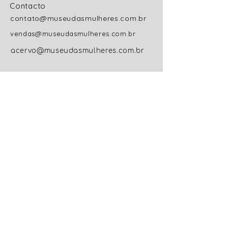
Contacto
contato@museudasmulheres.com.br
vendas@museudasmulheres.com.br
acervo@museudasmulheres.com.br
Institucional
Sobre o Museu
Direção e Curadoria Geral
Colaboradoras
Trabalhe Conosco
Código de Conduta e
Ética
Políticas
Políticas do Acervo