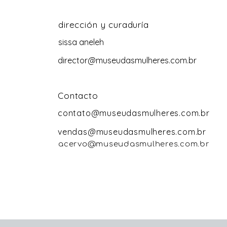
dirección y curaduría
sissa aneleh
director@museudasmulheres.com.br
Contacto
contato@museudasmulheres.com.br
vendas@museudasmulheres.com.br
acervo@museudasmulheres.com.br