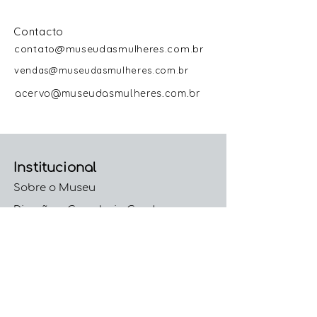
Contacto
contato@museudasmulheres.com.br
vendas@museudasmulheres.com.br
acervo@museudasmulheres.com.br
Institucional
Sobre o Museu
Direção e Curadoria Geral
Colaboradoras
Trabalhe Conosco
Código de Conduta e
Ética
Políticas