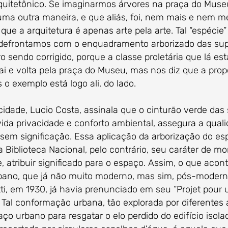
quitetônico. Se imaginarmos árvores na praça do Muse
uma outra maneira, e que aliás, foi, nem mais e nem me
r que a arquitetura é apenas arte pela arte. Tal “espécie
 defrontamos com o enquadramento arborizado das sup
ro sendo corrigido, porque a classe proletária que lá es
 e volta pela praça do Museu, mas nos diz que a pro
o exemplo está logo ali, do lado.
ade, Lucio Costa, assinala que o cinturão verde das
ida privacidade e conforto ambiental, assegura a qual
 sem significação. Essa aplicação da arborização do e
 Biblioteca Nacional, pelo contrário, seu caráter de mo
e, atribuir significado para o espaço. Assim, o que ac
ano, que já não muito moderno, mas sim, pós-moderno,
ti, em 1930, já havia prenunciado em seu “Projet pour u
Tal conformação urbana, tão explorada por diferentes 
aço urbano para resgatar o elo perdido do edifício iso