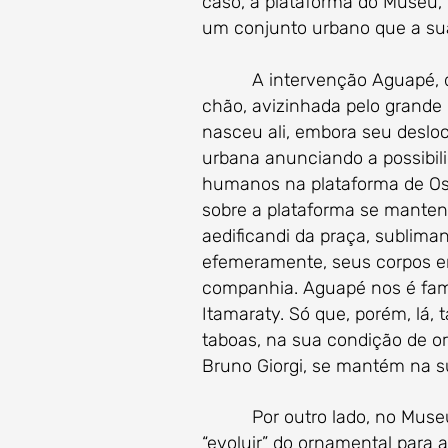
caso, a plataforma do Museu, 
um conjunto urbano que a sua 
A intervenção Aguapé, de Is
chão, avizinhada pelo grande
nasceu ali, embora seu desl
urbana anunciando a possibili
humanos na plataforma de Osc
sobre a plataforma se mante
aedificandi da praça, sublima
efemeramente, seus corpos em 
companhia. Aguapé nos é fami
Itamaraty. Só que, porém, lá,
taboas, na sua condição de or
Bruno Giorgi, se mantém na su
Por outro lado, no Museu, Ag
“evoluir” do ornamental para 