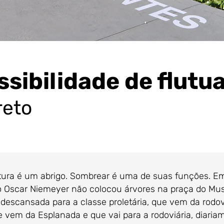
ssibilidade de flutu
reto
 é um abrigo. Sombrear é uma de suas funções. Em 
to Oscar Niemeyer não colocou árvores na praça do Mu
escansada para a classe proletária, que vem da rodovi
e vem da Esplanada e que vai para a rodoviária, diari