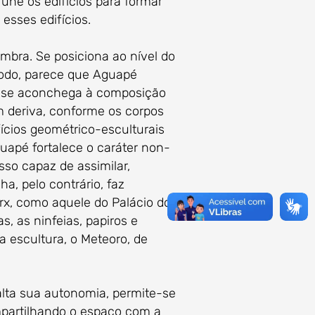
une os edifícios para formar
esses edifícios.
ra. Se posiciona ao nível do
modo, parece que Aguapé
, se aconchega à composição
em deriva, conforme os corpos
cios geométrico-esculturais
apé fortalece o caráter non-
so capaz de assimilar,
, pelo contrário, faz
rx, como aquele do Palácio do
, as ninfeias, papiros e
 escultura, o Meteoro, de
lta sua autonomia, permite-se
ompartilhando o espaço com a