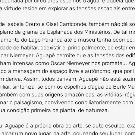
recortada por circulares espelhos d’água, é aquela que 
virtude reside em explorar as tensões espaciais entre 
abela Couto e Gisel Carriconde, também não dá somb
 plano de grama da Esplanada dos Ministérios. De tal 
ocamento do Lago Paranoá até o museu tenha ocorrido
dade de habitar, coexistir e, principalmente, de estar 
ar Niemeyer. Aguapé permite que as tensões dos edifí
nham intensas como Oscar Niemeyer nos prometeu. Agu
ndo a mensagem do espaço livre e autônomo, que por is
deriva. Assim, todos derivam. Aguapé não está sozinha
liar, sintoniza-se com os espelhos d’água de Burle Ma
 também com suas origens amazônicas, as vitórias-régias
nar o paisagismo, convivendo conciliatoriamente com a
a condição primeira de planta, de natureza.
uapé é a própria obra de arte, se auto esculpe, exa
a alçar um novo lugar, da arte, ocupando seu lugar, c