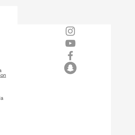
a
ion
la