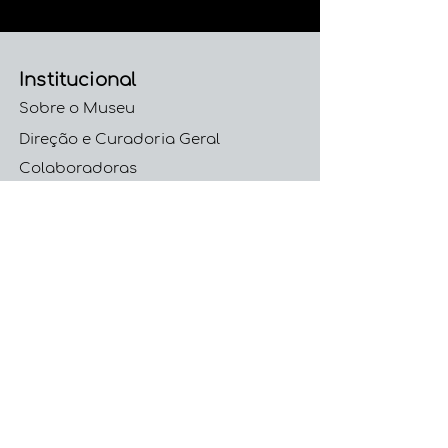
Institucional
Sobre o Museu
Direção e Curadoria Geral
Colaboradoras
Trabalhe Conosco
Código de Conduta e
Ética
Políticas
Políticas do Acervo
Política de Privacidade
Política de Devolução, Troca e
Reembolso
Apoio