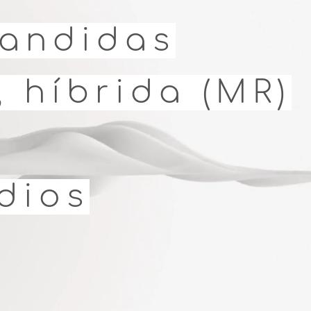
pandidas
 híbrida (MR)
dios