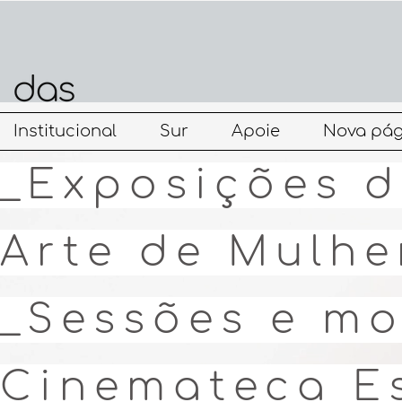
Institucional
Sur
Apoie
Nova pág
_Exposições d
Arte de Mulhe
_Sessões e mo
Cinemateca E