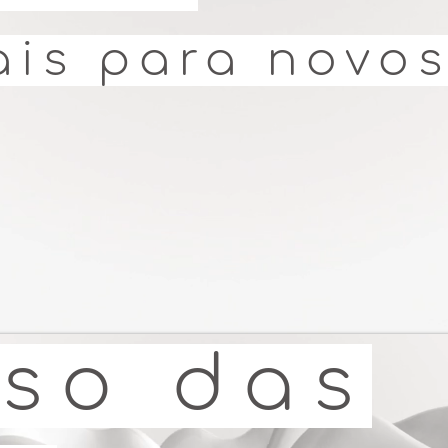
uais para novo
CHAÎNE YOUTUBE
so das