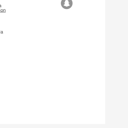
a
ion
la