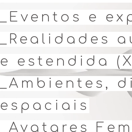
_Eventos e ex
_Realidades a
e estendida (X
_Ambientes, d
espaciais
_Avatares Fem