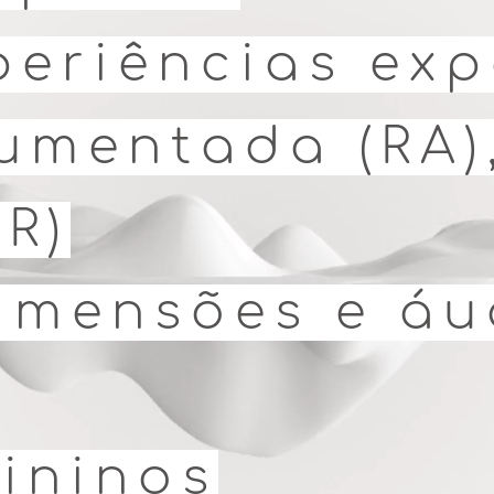
periências ex
umentada (RA),
R)
imensões e áu
ininos