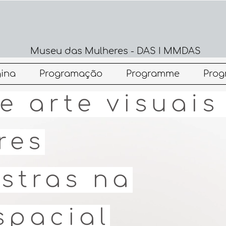
Museu das Mulheres - DAS I MMDAS
ina
Programação
Programme
Pro
e arte visuais
res
stras na
spacial