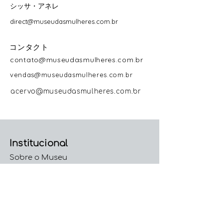
シッサ・アネレ
direct@museudasmulheres.com.br
コンタクト
contato@museudasmulheres.com.br
vendas@museudasmulheres.com.br
acervo@museudasmulheres.com.br
Institucional
Sobre o Museu
Direção e Curadoria Geral
Colaboradoras
Trabalhe Conosco
Código de Conduta e
Ética