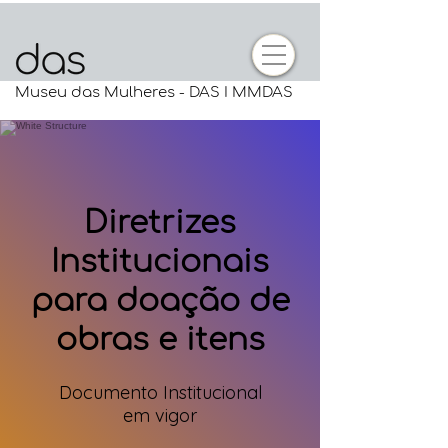
Museu das Mulheres - DAS I MMDAS
Diretrizes
Institucionais
para doação de
obras e itens
Documento Institucional
em vigor