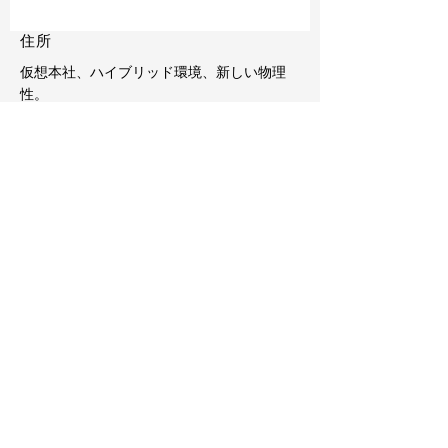
住所
仮想本社、ハイブリッド環境、新しい物理
性。
ブラジリア、ブラジル、ラテンアメリ
カ。
方向性とキュレーション
シッサ・アネレ
direct@museudasmulheres.com.br
コンタクト
contato@museudasmulheres.com.br
vendas@museudasmulheres.com.br
acervo@museudasmulheres.com.br