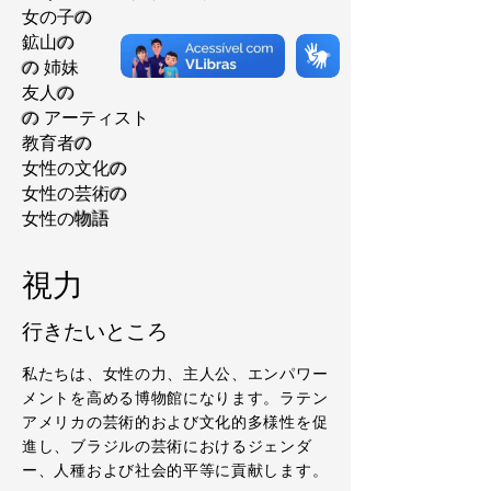
女の子
の
鉱山
の
の
姉妹
友人
の
の
アーティスト
教育者
の
女性の文化
の
女性の芸術
の
女性の
物語
視力
行きたいところ
私たちは、女性の力、主人公、エンパワー
メントを高める博物館になります。ラテン
アメリカの芸術的および文化的多様性を促
進し、ブラジルの芸術におけるジェンダ
ー、人種および社会的平等に貢献します。