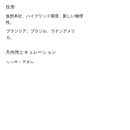
住所
仮想本社、ハイブリッド環境、新しい物理
性。
ブラジリア、ブラジル、ラテンアメリ
カ。
方向性とキュレーション
シッサ・アネレ
direct@museudasmulheres.com.br
コンタクト
contato@museudasmulheres.com.br
vendas@museudasmulheres.com.br
acervo@museudasmulheres.com.br