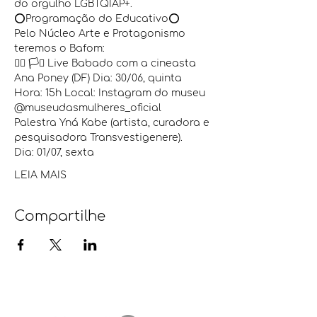
do orgulho LGBTQIAP+.  
⭕️Programação do Educativo⭕️  
Pelo Núcleo Arte e Protagonismo 
teremos o Bafom:  
🏳️‍🌈 🏳️‍⚧️ Live Babado com a cineasta 
Ana Poney (DF) Dia: 30/06, quinta 
Hora: 15h Local: Instagram do museu 
@museudasmulheres_oficial
Palestra Yná Kabe (artista, curadora e 
pesquisadora Transvestigenere).
Dia: 01/07, sexta 
LEIA MAIS
Compartilhe