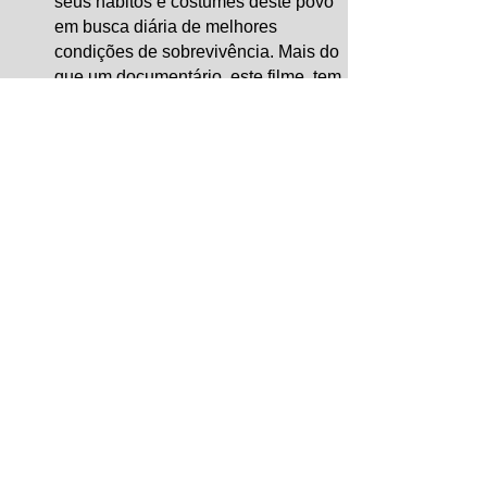
seus hábitos e costumes deste povo
em busca diária de melhores
condições de sobrevivência. Mais do
que um documentário, este filme, tem
como propósito, sensibilizar os demais
povos do país Angola para a
solidariedade e o respeito da memória
na constituição desta nação.
ニュース速報を購読する
登録