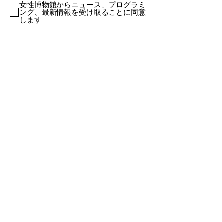
女性博物館からニュース、プログラミ
ング、最新情報を受け取ることに同意
します
住所
仮想本社、ハイブリッド環境、新しい物理
性。
ブラジリア、ブラジル、ラテンアメリ
カ。
方向性とキュレーション
シッサ・アネレ
direct@museudasmulheres.com.br