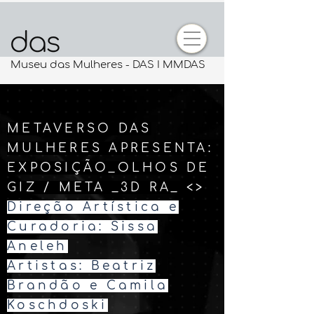
Museu das Mulheres - DAS I MMDAS
METAVERSO DAS
MULHERES APRESENTA:
EXPOSIÇÃO_OLHOS DE
GIZ / META _3D RA_ <>
Direção Artística e
Curadoria: Sissa
Aneleh
Artistas: Beatriz
Brandão e Camila
Koschdoski