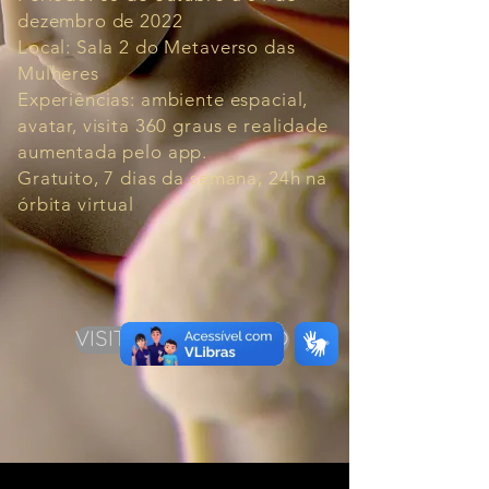
dezembro de 2022
Local: Sala 2 do Metaverso das
Mulheres
Experiências: ambiente espacial,
avatar, visita 360 graus e realidade
aumentada pelo app.
Gratuito, 7 dias da semana, 24h na
órbita virtual
VISITE A EXPOSIÇÃO