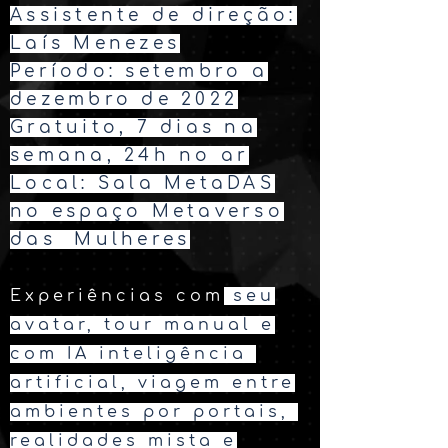
Assistente de direção:
Laís Menezes
Período: setembro a
dezembro de 2022
Gratuito, 7 dias na
semana, 24h no ar
Local: Sala MetaDAS
no espaço Metaverso
das Mulheres
Experiências com
seu
avatar, tour manual e
com IA inteligência
artificial, viagem entre
ambientes por portais,
realidades mista e