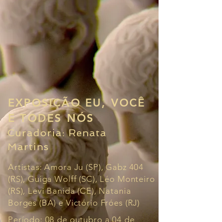
EXPOSIÇÃO EU, VOCÊ
E TODES NÓS
Curadoria: Renata
Martins
Artistas: Amora Ju (SP), Gabz 404
(RS), Guiga Wolff (SC), Léo Monteiro
(RS), Levi Banida (CE), Natania
Borges (BA) e Victório Fróes (RJ)
Período: 08 de outubro a 04 de