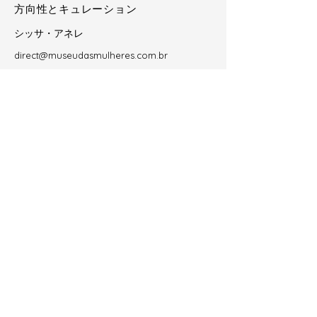
方向性とキュレーション
シッサ・アネレ
direct@museudasmulheres.com.br
コンタクト
contato@museudasmulheres.com.br
vendas@museudasmulheres.com.br
acervo@museudasmulheres.com.br
Institucional
Sobre o Museu
Direção e Curadoria Geral
Colaboradoras
Trabalhe Conosco