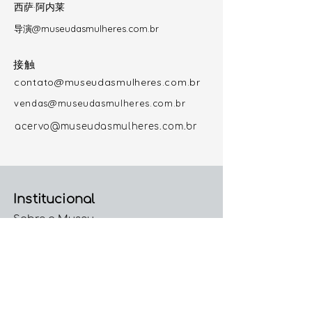
西萨·阿内莱
导演@museudasmulheres.com.br
接触
contato@museudasmulheres.com.br
vendas@museudasmulheres.com.br
acervo@museudasmulheres.com.br
Institucional
Sobre o Museu
Direção e Curadoria Geral
Colaboradoras
Trabalhe Conosco
Código de Conduta e
Ética