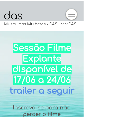
Museu das Mulheres - DAS I MMDAS
Sessão Filme
Explante
disponível de
17/06 a 24/06
trailer a seguir
Inscreva-se para não
perder o filme