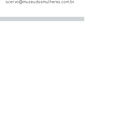
acervo@museudasmulheres.com.br
Institucional
Sobre o Museu
Direção e Curadoria Geral
Colaboradoras
Trabalhe Conosco
Código de Conduta e
Ética
Políticas
Políticas do Acervo
Política de Privacidade
Política de Devolução, Troca e
Reembolso