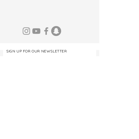
SIGN UP FOR OUR NEWSLETTER
Register
Concordo com os termos de política e
privacidade.
Ver termos de uso e
privacidade
Concordo em receber notícias,
programação e atualizações do Museu
das Mulheres