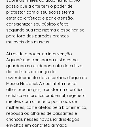
sobre os limites da ação humana. Ao
passo que a arte tem o poder de
protestar com o seu ecossistema
estético-artístico; e por extensão,
conscientizar seu público afeito,
seguindo sua raiz rizoma a espalhar-se
para fora das paredes brancas
mutáveis dos museus.
Aí reside o poder da intervenção
Aguapé que transborda a si mesma,
guardada no cuidadoso ato do cultivo
das artistas ao longo do
esverdeamento dos espelhos d‘água do
Museu Nacional. A qual afeta nosso
olhar urbano gris, transforma a prática
artística em prática ambiental, regenera
mentes com arte feita por mãos de
mulheres, colhe afetos pela biomimética,
repousa os olhares de passantes e
crianças nesses novos jardins-lagos
envoltos em concreto armado