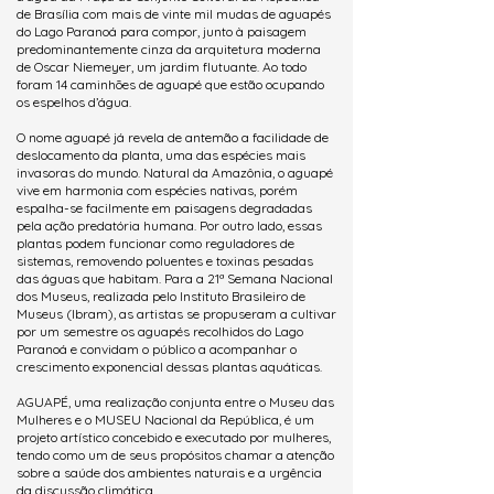
de Brasília com mais de vinte mil mudas de aguapés
do Lago Paranoá para compor, junto à paisagem
predominantemente cinza da arquitetura moderna
de Oscar Niemeyer, um jardim flutuante. Ao todo
foram 14 caminhões de aguapé que estão ocupando
os espelhos d’água.
O nome aguapé já revela de antemão a facilidade de
deslocamento da planta, uma das espécies mais
invasoras do mundo. Natural da Amazônia, o aguapé
vive em harmonia com espécies nativas, porém
espalha-se facilmente em paisagens degradadas
pela ação predatória humana. Por outro lado, essas
plantas podem funcionar como reguladores de
sistemas, removendo poluentes e toxinas pesadas
das águas que habitam. Para a 21ª Semana Nacional
dos Museus, realizada pelo Instituto Brasileiro de
Museus (Ibram), as artistas se propuseram a cultivar
por um semestre os aguapés recolhidos do Lago
Paranoá e convidam o público a acompanhar o
crescimento exponencial dessas plantas aquáticas.
AGUAPÉ, uma realização conjunta entre o Museu das
Mulheres e o MUSEU Nacional da República, é um
projeto artístico concebido e executado por mulheres,
tendo como um de seus propósitos chamar a atenção
sobre a saúde dos ambientes naturais e a urgência
da discussão climática.