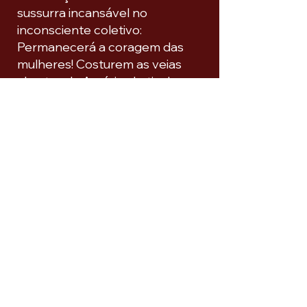
sussurra incansável no
inconsciente coletivo:
Permanecerá a coragem das
mulheres! Costurem as veias
abertas da América Latina!
Sissa Aneleh
Diretora e Curadora Geral
Museu das Mulheres (MMDAS)
SUSCRÍBETE A NUESTRO BOLETÍN DE
NOTICIAS