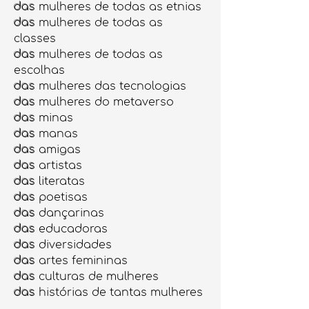
das
mulheres de todas as etnias
das
mulheres de todas as
classes
das
mulheres de todas as
escolhas
das
mulheres das tecnologias
das
mulheres do metaverso
das
minas
das
manas
das
amigas
das
artistas
das
literatas
das
poetisas
das
dançarinas
das
educadoras
das
diversidades
das
artes femininas
das
culturas de mulheres
das
histórias de tantas mulheres