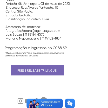
Paulo.
Período: 08 de março a 05 de maio de 2025.
Endereço: Rua Álvares Penteado, 112 –
Centro, São Paulo.
Entrada: Gratuita.
Classificação indicativa: Livre.
Assessoria de imprensa:
fotografasdopara@agenciagalo.com
Lais Souza |
11 98184-4575
Mariana Nepomuceno | 11 97152-4834
Programação e ingressos no CCBB SP
https://ccbb.com.br/sao-paulo/programacao/vetores-
vertentes-fotografas-do-para/
PRESS RELEASE TRILÍNGUE