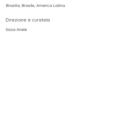
Brasilia, Brasile, America Latina.
Direzione e curatela
Sissa Anele
director@museudasmulheres.com.br
Contatto
contato@museudasmulheres.com.br
vendas@museudasmulheres.com.br
acervo@museudasmulheres.com.br
Institucional
Sobre o Museu
Direção e Curadoria Geral