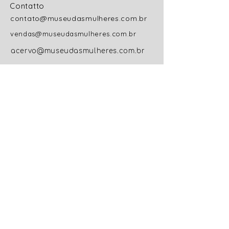
Contatto
contato@museudasmulheres.com.br
vendas@museudasmulheres.com.br
acervo@museudasmulheres.com.br
Institucional
Sobre o Museu
Direção e Curadoria Geral
Colaboradoras
Trabalhe Conosco
Código de Conduta e
Ética
Políticas
Políticas do Acervo