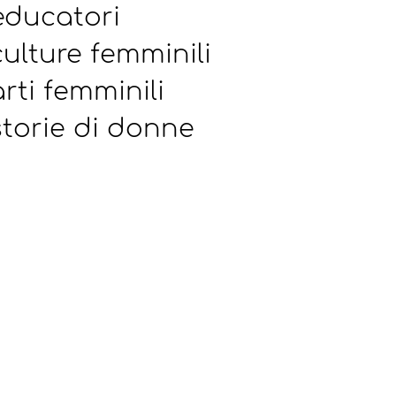
ducatori
culture femminili
arti femminili
torie di donne