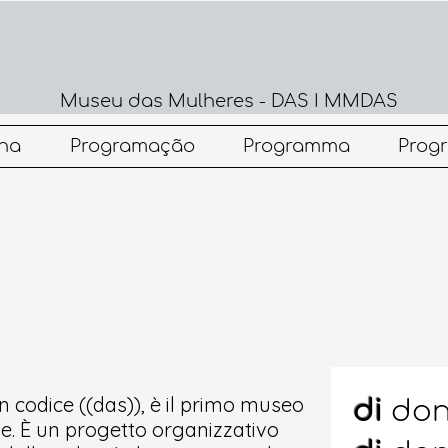
Museu das Mulheres - DAS I MMDAS
na
Programação
Programma
Prog
n codice ((das)), è il primo museo
di
don
ne. È un progetto organizzativo