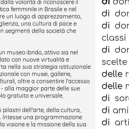
di
don
 dalla volontà di riconoscere il
ica femminile in Brasile e nel
di
don
ere un luogo di apprezzamento,
glienza, una cultura di pace e
di
don
tri segmenti della società che
classi
di
don
un museo ibrido, attivo sia nel
olato con nuove virtualità e
scelte
rta nella sua strategia istituzionale
delle
zionale con musei, gallerie,
ulturali, oltre a consentire l'accesso
delle
 - alla maggior parte delle sue
olo gratuito e universale.
di
sor
di
ami
ilastri dell'arte, della cultura,
ne. Intesse una programmazione
di
art
 la visione e la missione della sua