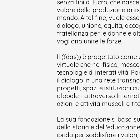
senza fini di lucro, che nasce
valore della produzione artist
mondo. A tal fine, vuole ess
dialogo, unione, equità, acco
fratellanza per le donne e al
vogliono unire le forze.
Il ((das)) è progettato come 
virtuale che nel fisico, mesc
tecnologie di interattività. Po
il dialogo in una rete transna
progetti, spazi e istituzioni c
globale - attraverso Internet
azioni e attività museali a tit
La sua fondazione si basa sui p
della storia e dell'educazio
ibrida per soddisfare i valori,