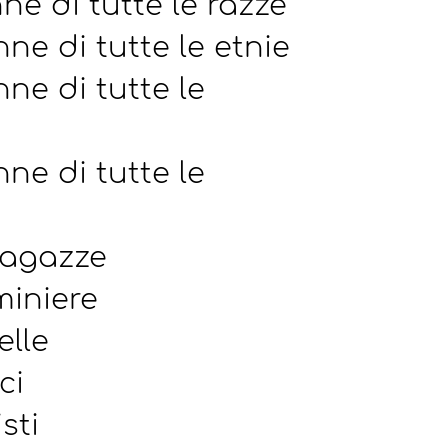
ne di tutte le razze
ne di tutte le etnie
ne di tutte le
ne di tutte le
ragazze
miniere
elle
ci
isti