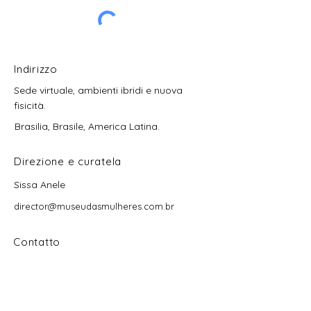
Indirizzo
Sede virtuale, ambienti ibridi e nuova
fisicità.
Brasilia, Brasile, America Latina.
Direzione e curatela
Sissa Anele
director@museudasmulheres.com.br
Contatto
contato@museudasmulheres.com.br
vendas@museudasmulheres.com.br
acervo@museudasmulheres.com.br