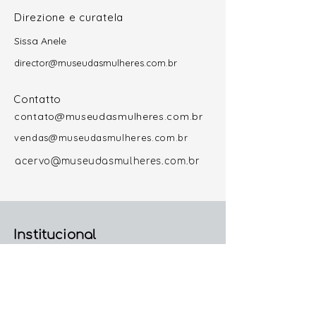
Direzione e curatela
Sissa Anele
director@museudasmulheres.com.br
Contatto
contato@museudasmulheres.com.br
vendas@museudasmulheres.com.br
acervo@museudasmulheres.com.br
Institucional
Sobre o Museu
Direção e Curadoria Geral
Colaboradoras